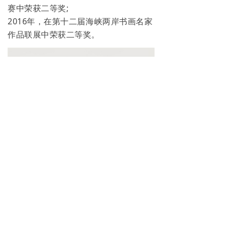
赛中荣获二等奖;
2016年，在第十二届海峡两岸书画名家
作品联展中荣获二等奖。
前一个：
无
ꄴ
后一个：
无
ꄲ