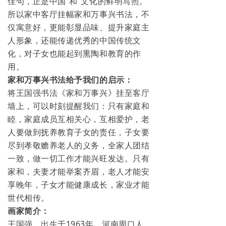
佳句，正是中国“和”文化的鲜明写照。
所以家中客厅挂幅家和万事兴书法，不
仅寓意好，更能彰显品味、提升家庭主
人形象，还能传递优秀的中国传统文
化，对子女也能起到熏陶和教育的作
用。
家和万事兴书法给予我们的启示：
将王国强书法《家和万事兴》挂至客厅
墙上，可以时刻提醒我们：只有家庭和
睦，家庭成员互相关心，互相爱护，老
人要做到抚养教育子女的责任，子女要
尽到孝敬赡养老人的义务，全家人团结
一致，做一切工作才能兴旺发达。只有
家和，夫妻才能举案齐眉，老人才能安
享晚年，子女才能健康成长，家业才能
世代相传。
画家简介：
王国强，出生于1963年，河南周口人。