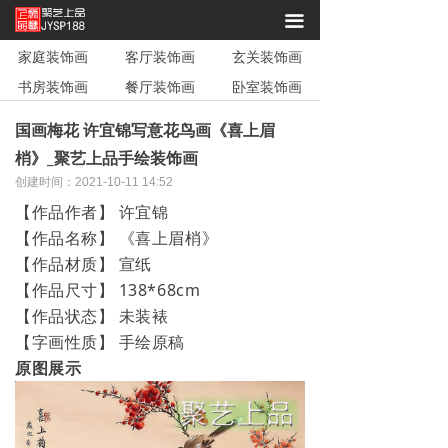
끀
家庭装饰画
客厅装饰画
玄关装饰画
书房装饰画
餐厅装饰画
卧室装饰画
国画梅花 许宜锦写意花鸟画《喜上眉
梢》_聚艺上品手绘装饰画
创建时间：
2021-10-11
14:52
【作品作者】 许宜锦
【作品名称】 《喜上眉梢》
【作品材质】 宣纸
【作品尺寸】 138*68cm
【作品状态】 未装裱
【字画性质】 手绘原稿
原图展示