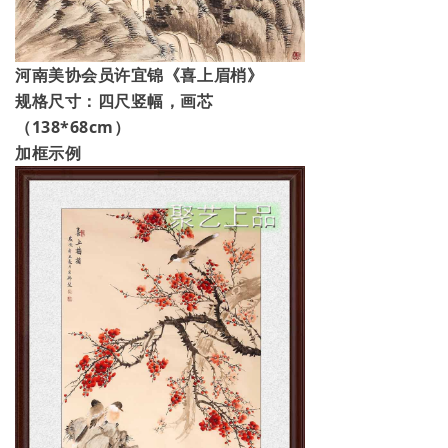
河南美协会员
许宜锦《喜上眉梢》
规格尺寸：四尺竖幅，画芯
（138
*68cm
）
加框示例