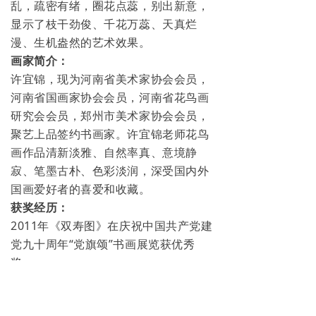
乱，疏密有绪，圈花点蕊，别出新意，
显示了枝干劲俊、千花万蕊、天真烂
漫、生机盎然的艺术效果。
画家简介：
许宜锦，现为河南省美术家协会会员，
河南省国画家协会会员，河南省花鸟画
研究会会员，郑州市美术家协会会员，
聚艺上品签约书画家。许宜锦老师花鸟
画作品清新淡雅、自然率真、意境静
寂、笔墨古朴、色彩淡润，深受国内外
国画爱好者的喜爱和收藏。
获奖经历：
2011年《双寿图》在庆祝中国共产党建
党九十周年“党旗颂”书画展览获优秀
奖。
2011年《紫气东来》在“河南省第十六
届美术新人新作展”中获优秀奖。