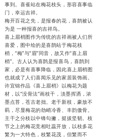
事到。喜雀站在梅花枝头，形容喜事临
门，幸运吉祥。
梅开百花之先，是报春的花，喜鹊被认
为是 一种报喜的吉祥鸟。
喜上眉梢图作为传统的吉祥画被人们所
喜爱，图中绘的是喜鹊站于梅花枝
梢，“梅”与“眉”同音，故又作“喜上眉
梢”。古人认为喜鹊是报喜鸟，喜鹊到
家，必是有喜事降临，因此喜上眉梢图
也就成了人们喜闻乐见的家居装饰画。
许宜锦作品《喜上眉梢》以梅花为题
材，以“没骨法”画枝干，淡墨挥洒，浓
墨点苔，苍古老拙。老干新枝，豪放不
羁，尽显梅花的劲峭冷香、丰韵傲骨。
主干之分枝以中锋勾撇，挺拔坚韧。枝
节之上的梅花竞相吐蕊开放，以枝多花
繁为一大特色，枝繁花茂，但繁而不