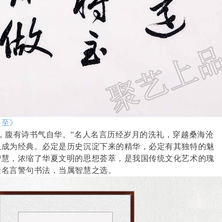
将至》
，腹有诗书气自华。”名人名言历经岁月的洗礼，穿越桑海沧
以成为经典。必定是历史沉淀下来的精华，必定有其独特的魅
智慧，浓缩了华夏文明的思想荟萃，是我国传统文化艺术的瑰
挂名言警句书法，当属智慧之选。