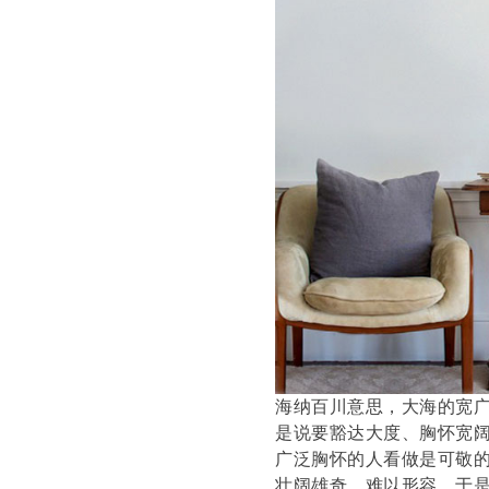
海纳百川意思，大海的宽广
是说要豁达大度、胸怀宽
广泛胸怀的人看做是可敬
壮阔雄奇，难以形容，于是