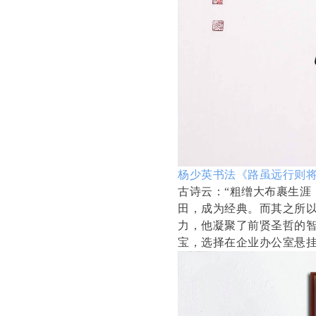
杨少英书法《路虽远行则
古诗云：“粗缯大布裹生涯
田，成为经典。而其之所
力，他凝聚了前贤圣哲的
宝，选择在企业办公室悬