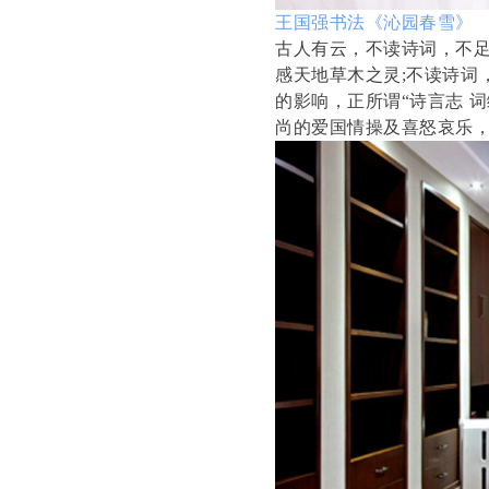
王国强书法《沁园春雪》
古人有云，不读诗词，不足
感天地草木之灵;不读诗词
的影响，正所谓“诗言志 
尚的爱国情操及喜怒哀乐