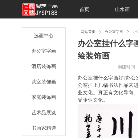
首页
山水画
网站首页
ꄲ
办公室字画
ꄲ
办
选画中心
办公室挂什么字
办公室字画
绘装饰画
酒店装饰画
创建时间
办公室挂什么字画好?办公
茶室装饰画
公室挂上几幅书法作品来
业文化。真正有文化导向
家庭装饰画
受企业文化。
艺术品展览
书画家精选