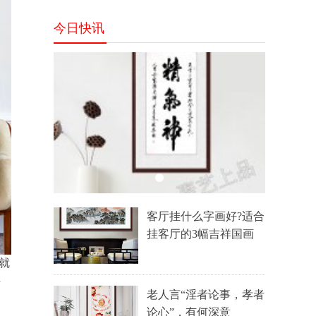
装饰
今日快讯
客厅挂什么字画好?适合
挂客厅的3幅吉祥国画
就
样
老人言“淫者论事，孝者
物
论心”，有何深意