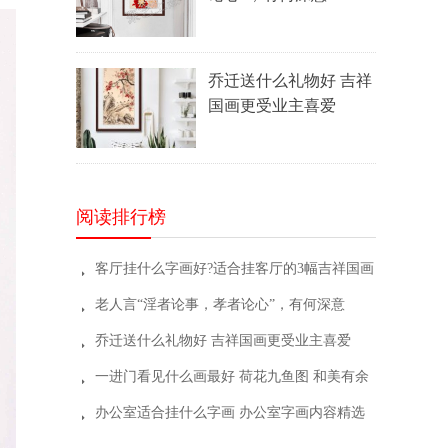
乔迁送什么礼物好 吉祥
国画更受业主喜爱
阅读排行榜
客厅挂什么字画好?适合挂客厅的3幅吉祥国画
뀧
老人言“淫者论事，孝者论心”，有何深意
뀧
乔迁送什么礼物好 吉祥国画更受业主喜爱
뀧
一进门看见什么画最好 荷花九鱼图 和美有余
뀧
办公室适合挂什么字画 办公室字画内容精选
뀧