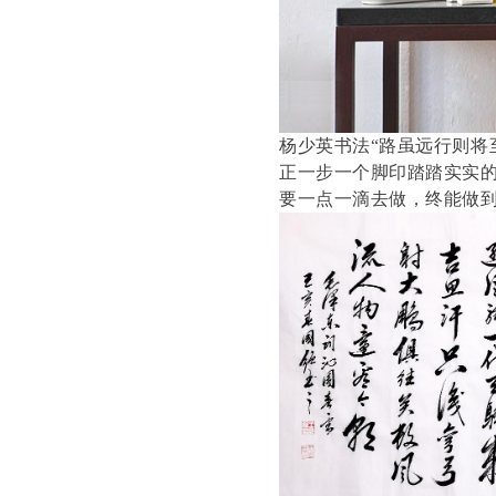
杨少英书法“路虽远行则将
正一步一个脚印踏踏实实的
要一点一滴去做，终能做