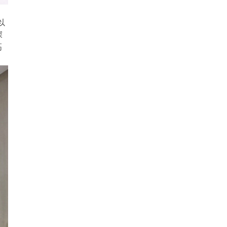
以
深
高