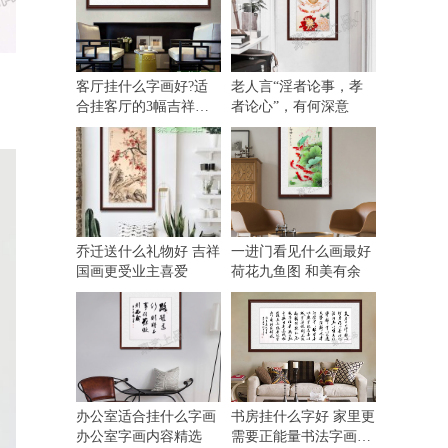
客厅挂什么字画好?适
老人言“淫者论事，孝
的
合挂客厅的3幅吉祥国
者论心”，有何深意
画
乔迁送什么礼物好 吉祥
一进门看见什么画最好
国画更受业主喜爱
荷花九鱼图 和美有余
办公室适合挂什么字画
书房挂什么字好 家里更
办公室字画内容精选
需要正能量书法字画的