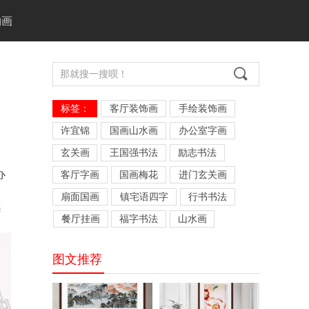
物画
끠
标签：
客厅装饰画
手绘装饰画
许宜锦
国画山水画
办公室字画
玄关画
王国强书法
励志书法
办
客厅字画
国画梅花
进门玄关画
企
扇面国画
镇宅语四字
行书书法
感
餐厅挂画
福字书法
山水画
图文推荐