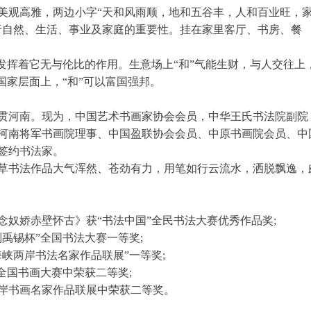
美观高雅，两边小字“天和风雨顺，地和五谷丰，人和百业旺，
于自然、生活、事业及家庭的重要性。挂在家里客厅、书房、餐
，发挥着它无与伦比的作用。生意场上“和”气能生财，与人交往上
国家层面上，“和”可以富国强邦。
，籍贯河南。现为，中国艺术书画家协会会员，中华王氏书法院副院
河南将军书画院理事、中国盈联协会会员、中原书画院会员、中
签约书法家。
草书法作品大气浑然、苍劲有力，用笔如行云流水，洒脱飘逸，
《念奴娇赤壁怀古》获“书法中国”全民书法大赛优秀作品奖;
刘禹锡杯”全国书法大赛一等奖;
海峡两岸书法名家作品联展”一等奖;
”全国书画大赛中荣获二等奖;
两岸书画名家作品联展中荣获二等奖。