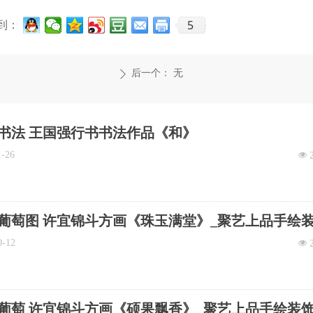
5
到：
后一个：
无
ꄲ
书法 王国强行书书法作品《和》
1-26
넶
葡萄图 许宜锦斗方画《珠玉满堂》_聚艺上品手绘
0-12
넶
葡萄 许宜锦斗方画《硕果飘香》_聚艺上品手绘装