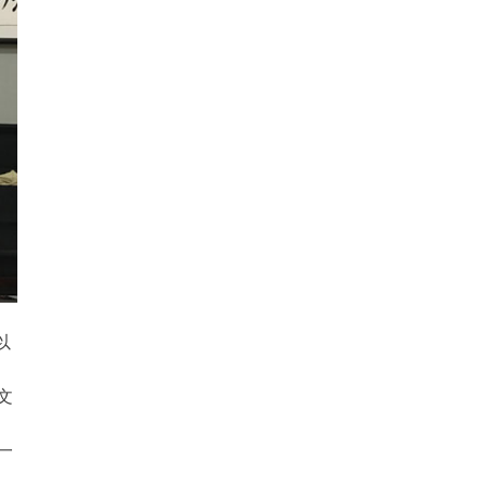
以
文
一