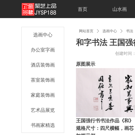
首页
山水画
网站首页
ꄲ
选画中心
ꄲ
书法
选画中心
和字书法 王国
办公室字画
创建时间
原图展示
酒店装饰画
茶室装饰画
家庭装饰画
艺术品展览
王国强行书书法作品《和》
书画家精选
规格尺寸：四尺横幅，画芯（3