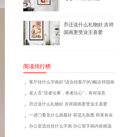
乔迁送什么礼物好 吉祥
国画更受业主喜爱
阅读排行榜
客厅挂什么字画好?适合挂客厅的3幅吉祥国画
뀧
老人言“淫者论事，孝者论心”，有何深意
뀧
乔迁送什么礼物好 吉祥国画更受业主喜爱
뀧
一进门看见什么画最好 荷花九鱼图 和美有余
뀧
办公室适合挂什么字画 办公室字画内容精选
뀧