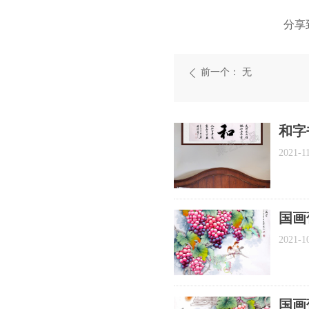
分享
前一个：
无
ꄴ
和字
2021-1
国画
饰画
2021-1
国画