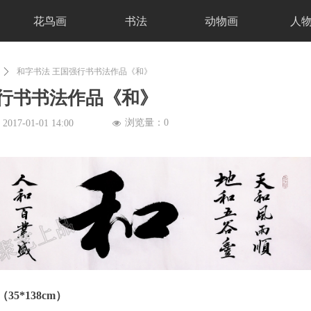
花鸟画
书法
动物画
人
ꄲ
和字书法 王国强行书书法作品《和》
强行书书法作品《和》
浏览量：
0
：
2017-01-01
14:00
넶
5*138cm）