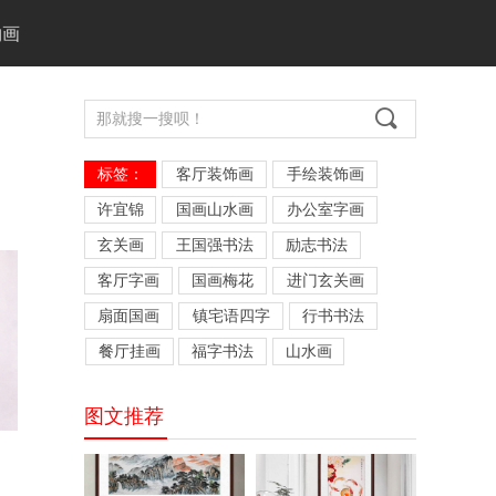
物画
끠
标签：
客厅装饰画
手绘装饰画
许宜锦
国画山水画
办公室字画
玄关画
王国强书法
励志书法
客厅字画
国画梅花
进门玄关画
扇面国画
镇宅语四字
行书书法
餐厅挂画
福字书法
山水画
图文推荐