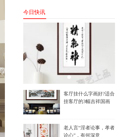
装饰
今日快讯
客厅挂什么字画好?适合
挂客厅的3幅吉祥国画
老人言“淫者论事，孝者
论心”，有何深意